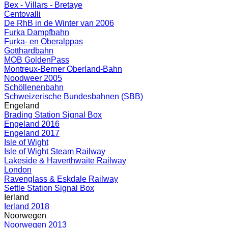
Bex - Villars - Bretaye
Centovalli
De RhB in de Winter van 2006
Furka Dampfbahn
Furka- en Oberalppas
Gotthardbahn
MOB GoldenPass
Montreux-Berner Oberland-Bahn
Noodweer 2005
Schöllenenbahn
Schweizerische Bundesbahnen (SBB)
Engeland
Brading Station Signal Box
Engeland 2016
Engeland 2017
Isle of Wight
Isle of Wight Steam Railway
Lakeside & Haverthwaite Railway
London
Ravenglass & Eskdale Railway
Settle Station Signal Box
Ierland
Ierland 2018
Noorwegen
Noorwegen 2013