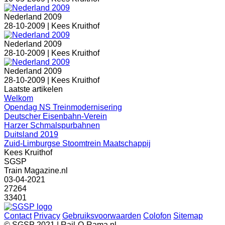
Nederland 2009
28-10-2009 |
Kees Kruithof
Nederland 2009
28-10-2009 |
Kees Kruithof
Nederland 2009
28-10-2009 |
Kees Kruithof
Laatste artikelen
Welkom
Opendag NS Treinmodernisering
Deutscher Eisenbahn-Verein
Harzer Schmalspurbahnen
Duitsland 2019
Zuid-Limburgse Stoomtrein Maatschappij
Kees Kruithof
SGSP
Train Magazine.nl
03-04-2021
27264
33401
Contact
Privacy
Gebruiksvoorwaarden
Colofon
Sitemap
© SGSP 2021 | Rail-O-Rama.nl