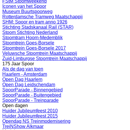
FStM Stoomweekend
Iconen van het Spoor
Museum Buurtspoorweg
Rotterdamsche Tramweg Maatschappij
SHM: Spoor en tram anno 1926
Stichting Stadskanaal Rail (STAR)
Stoom Stichting Nederland
Stoomtram Hoorn-Medemblik
Stoomtrein Goes-Borsele
Stoomtrein Goes-Borsele 2017
Veluwsche Stoomtrein Maatschappij
Zuid-Limburgse Stoomtrein Maatschappij
175 Jaar Spoor
Als de dag van toen
Haarlem - Amsterdam
Open Dag Haarlem
Open Dag Leidschendam
SpoorParade - Binnengebied
SpoorParade - Buitengebied
SpoorParade - Treinparade
Open dagen
Huider Jubileumfeest 2010
Huider Jubileumfeest 2015
Opendag NS Treinmodernisering
TreiNShow Alkmaar