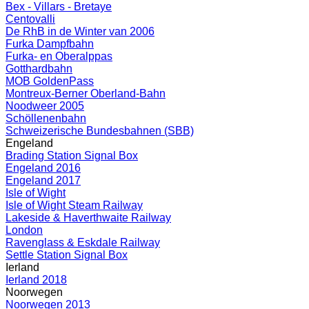
Bex - Villars - Bretaye
Centovalli
De RhB in de Winter van 2006
Furka Dampfbahn
Furka- en Oberalppas
Gotthardbahn
MOB GoldenPass
Montreux-Berner Oberland-Bahn
Noodweer 2005
Schöllenenbahn
Schweizerische Bundesbahnen (SBB)
Engeland
Brading Station Signal Box
Engeland 2016
Engeland 2017
Isle of Wight
Isle of Wight Steam Railway
Lakeside & Haverthwaite Railway
London
Ravenglass & Eskdale Railway
Settle Station Signal Box
Ierland
Ierland 2018
Noorwegen
Noorwegen 2013