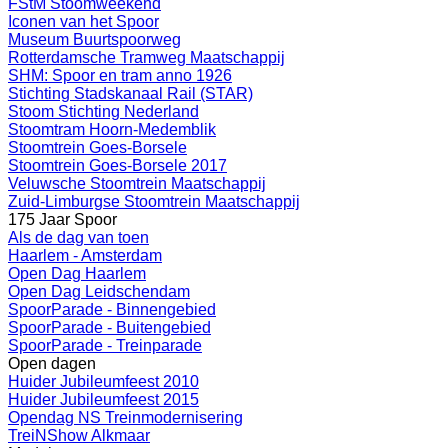
FStM Stoomweekend
Iconen van het Spoor
Museum Buurtspoorweg
Rotterdamsche Tramweg Maatschappij
SHM: Spoor en tram anno 1926
Stichting Stadskanaal Rail (STAR)
Stoom Stichting Nederland
Stoomtram Hoorn-Medemblik
Stoomtrein Goes-Borsele
Stoomtrein Goes-Borsele 2017
Veluwsche Stoomtrein Maatschappij
Zuid-Limburgse Stoomtrein Maatschappij
175 Jaar Spoor
Als de dag van toen
Haarlem - Amsterdam
Open Dag Haarlem
Open Dag Leidschendam
SpoorParade - Binnengebied
SpoorParade - Buitengebied
SpoorParade - Treinparade
Open dagen
Huider Jubileumfeest 2010
Huider Jubileumfeest 2015
Opendag NS Treinmodernisering
TreiNShow Alkmaar